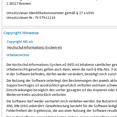
2 28217 Bremen.
Umsatzsteuer-Identifikationsnummer gemäß § 27 a UStG
Umsatzsteuer-Nr.: 75-579-11116
Copyright Hinweise
Copyright HIS eG
Hochschul-Informations-System eG
Urheberrechte:
Die Hochschul-Informations-System eG (HIS) ist Inhaberin sämtlicher 
Urheberrechtsgesetzes gelten auch dann, wenn die nach § 69a Abs. 3 Urh
in der Software befinden, dürfen weder verändert, beseitigt noch sons
Die Nutzung der Software unterliegt den Bestimmungen des jeweils akt
Supportvertrages ist ausdrücklich gesetzlich verboten und kann schwe
Einschränkungen bezüglich des vorher gesagten ist das Kopieren oder R
Weitervertriebs ausdrücklich verboten.
Die Software darf weder vermietet noch verliehen werden. Die Nutzerin 
69d, 69e UrhG unberührt. Gewährleistung besteht für die Software ledi
Fehlerfreiheit der Ergebnisse, die aus einer Nutzung der Software resulti