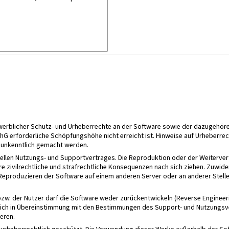
gewerblicher Schutz- und Urheberrechte an der Software sowie der dazugeh
G erforderliche Schöpfungshöhe nicht erreicht ist. Hinweise auf Urheberrec
t unkenntlich gemacht werden.
uellen Nutzungs- und Supportvertrages. Die Reproduktion oder der Weiterv
re zivilrechtliche und strafrechtliche Konsequenzen nach sich ziehen. Zuw
eproduzieren der Software auf einem anderen Server oder an anderer Stelle
bzw. der Nutzer darf die Software weder zurückentwickeln (Reverse Engineer
glich in Übereinstimmung mit den Bestimmungen des Support- und Nutzungsve
eren.