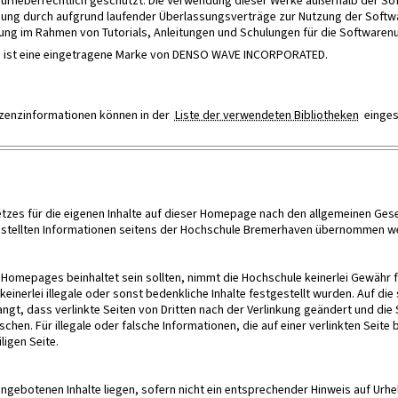
d urheberrechtlich geschützt. Die Verwendung dieser Werke außerhalb der So
ung durch aufgrund laufender Überlassungsverträge zur Nutzung der Softwa
ng im Rahmen von Tutorials, Anleitungen und Schulungen für die Softwarenu
de ist eine eingetragene Marke von DENSO WAVE INCORPORATED.
Lizenzinformationen können in der
Liste der verwendeten Bibliotheken
einges
zes für die eigenen Inhalte auf dieser Homepage nach den allgemeinen Gese
itgestellten Informationen seitens der Hochschule Bremerhaven übernommen w
 Homepages beinhaltet sein sollten, nimmt die Hochschule keinerlei Gewähr f
einerlei illegale oder sonst bedenkliche Inhalte festgestellt wurden. Auf di
angt, dass verlinkte Seiten von Dritten nach der Verlinkung geändert und die
en. Für illegale oder falsche Informationen, die auf einer verlinkten Seite b
ligen Seite.
ebotenen Inhalte liegen, sofern nicht ein entsprechender Hinweis auf Urhebe