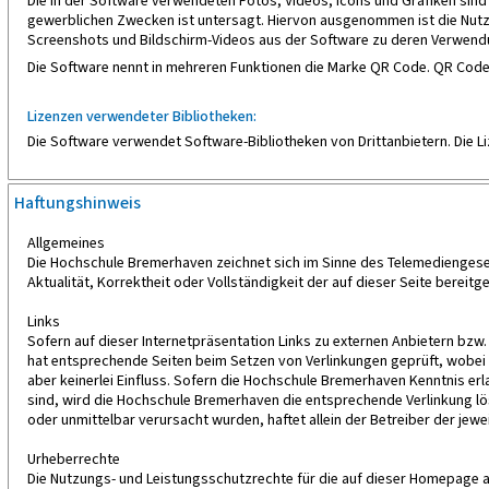
Die in der Software verwendeten Fotos, Videos, Icons und Grafiken sin
gewerblichen Zwecken ist untersagt. Hiervon ausgenommen ist die Nutz
Screenshots und Bildschirm-Videos aus der Software zu deren Verwendu
Die Software nennt in mehreren Funktionen die Marke QR Code. QR Co
Lizenzen verwendeter Bibliotheken:
Die Software verwendet Software-Bibliotheken von Drittanbietern. Die 
Haftungshinweis
Allgemeines
Die Hochschule Bremerhaven zeichnet sich im Sinne des Telemediengeset
Aktualität, Korrektheit oder Vollständigkeit der auf dieser Seite bere
Links
Sofern auf dieser Internetpräsentation Links zu externen Anbietern bzw.
hat entsprechende Seiten beim Setzen von Verlinkungen geprüft, wobei k
aber keinerlei Einfluss. Sofern die Hochschule Bremerhaven Kenntnis erl
sind, wird die Hochschule Bremerhaven die entsprechende Verlinkung lösch
oder unmittelbar verursacht wurden, haftet allein der Betreiber der jewei
Urheberrechte
Die Nutzungs- und Leistungsschutzrechte für die auf dieser Homepage ang